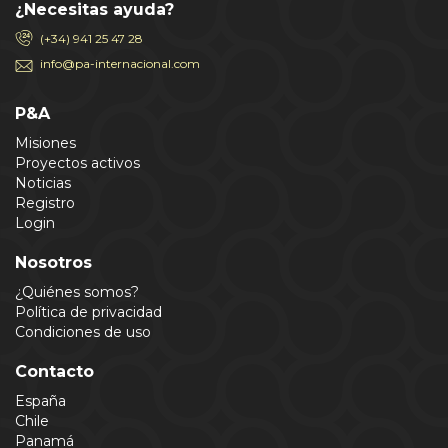
¿Necesitas ayuda?
(+34) 941 25 47 28
info@pa-internacional.com
P&A
Misiones
Proyectos activos
Noticias
Registro
Login
Nosotros
¿Quiénes somos?
Política de privacidad
Condiciones de uso
Contacto
España
Chile
Panamá